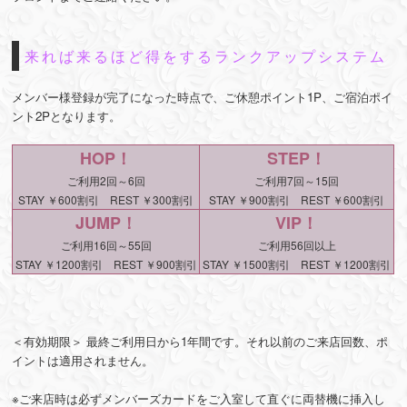
来れば来るほど得をするランクアップシステム
メンバー様登録が完了になった時点で、ご休憩ポイント1P、ご宿泊ポイ
ント2Pとなります。
HOP！
STEP！
ご利用2回～6回
ご利用7回～15回
STAY ￥600割引 REST ￥300割引
STAY ￥900割引 REST ￥600割引
JUMP！
VIP！
ご利用16回～55回
ご利用56回以上
STAY ￥1200割引 REST ￥900割引
STAY ￥1500割引 REST ￥1200割引
＜有効期限＞ 最終ご利用日から1年間です。それ以前のご来店回数、ポ
イントは適用されません。
※ご来店時は必ずメンバーズカードをご入室して直ぐに両替機に挿入し