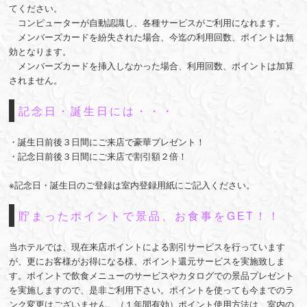
てください。
コンピューターが自動認識し、各種サービスがご利用になれます。
メンバーズカードを紛失された場合、今迄の利用回数、ポイントは無
効となります。
メンバーズカードを挿入しなかった場合、利用回数、ポイントは加算
されません。
記念日・誕生日には・・・
・誕生日前後３日間にご来店で豪華プレゼント！
・記念日前後３日間にご来店で割引額２倍！
※記念日・誕生日のご登録は室内登録用紙にご記入ください。
貯まったポイントで景品、お食事をGET！！
当ホテルでは、現在来店ポイントによる割引サービスを行っています
が、更にお客様がお得になる様、ポイント還元サービスを実施致しま
す。ポイントで飲食メニューのサービスやカタログでの景品プレゼント
を実施しますので、是非ご利用下さい。ポイントを使っても今までのラ
ンク変更はございません。（１年間有効）ポイント使用方法は、室内の