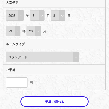
入室予定
年
月
日
時
分
ルームタイプ
ご予算
円
予算で調べる