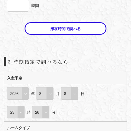
時間
滞在時間で調べる
3.時刻指定で調べるなら
入室予定
年
月
日
時
分
ルームタイプ