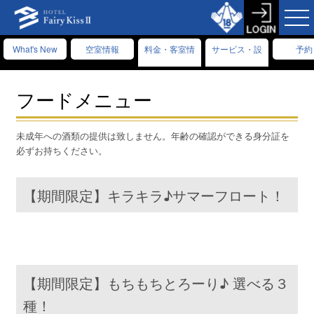
What's New
空室情報
料金・客室情
サービス・設
予約
報
備情報
フードメニュー
未成年への酒類の提供は致しません。年齢の確認ができる身分証を
必ずお持ちください。
【期間限定】キラキラ♪サマーフロート！
【期間限定】もちもちとろーり♪ 選べる３
種！