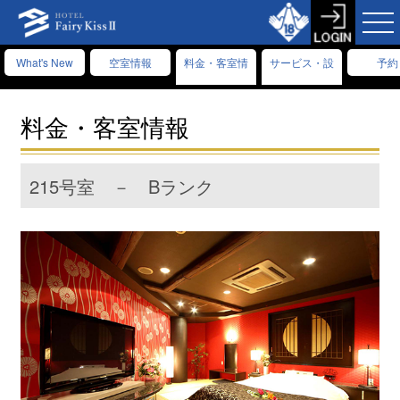
What's New
空室情報
料金・客室情
サービス・設
予約
報
備情報
料金・客室情報
215号室 － Bランク