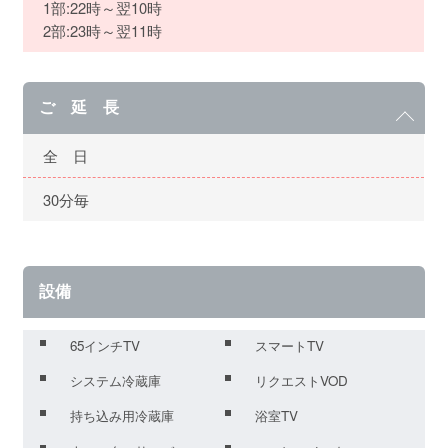
1部:22時～翌10時
2部:23時～翌11時
ご 延 長
全 日
30分毎
設備
65インチTV
スマートTV
システム冷蔵庫
リクエストVOD
持ち込み用冷蔵庫
浴室TV