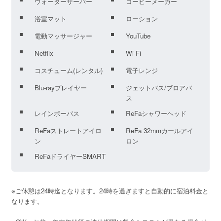
ウォーターサーバー
コーヒーメーカー
浴室マット
ローション
電動マッサージャー
YouTube
Netflix
Wi-Fi
コスチューム(レンタル)
電子レンジ
Blu-rayプレイヤー
ジェットバス/ブロアバ
ス
レインボーバス
ReFaシャワーヘッド
ReFaストレートアイロ
ReFa 32mmカールアイ
ン
ロン
ReFaドライヤーSMART
※ご休憩は24時迄となります。24時を過ぎますと自動的に宿泊料金と
なります。
