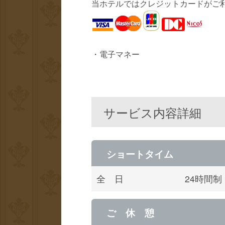
当ホテルではクレジットカードがご
・電子マネー
サービス内容詳細
ショートタイム
全 日
24時間
ご 休 憩