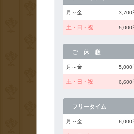
月～金
3,7
土・日・祝
5,0
ご 休 憩
月～金
5,0
土・日・祝
6,6
フリータイム
月～金
6,0