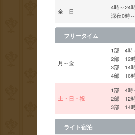
4時～24
全 日
深夜0時
フリータイム
1部：4時
2部：12
月～金
3部：14
4部：16
1部：4時
土・日・祝
2部：12
3部：14
ライト宿泊