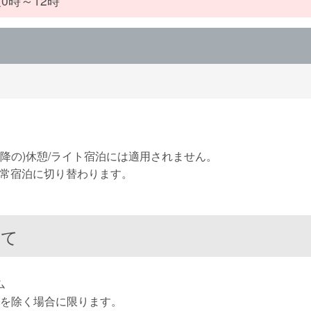
0時～12時
0以降の)休憩/ライト宿泊には適用されません。
通常宿泊に切り替わります。
して
ム
休を除く場合に限ります。