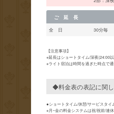
2部：深夜
ご 延 長
全 日
30分毎
【注意事項】
※延長はショートタイム/深夜(24:0
※ライト宿泊は時間を過ぎた時点で
◆料金表の表記に関
●ショートタイム/休憩/サービスタイ
※月~金の料金システムは祝/祝前/連