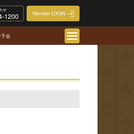
わせ
4-1200
女子会