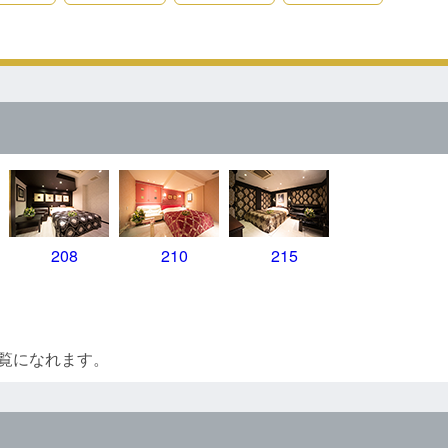
208
210
215
覧になれます。