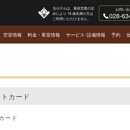
当ホテルは、風俗営業の定
お問い合
めにより 18 歳未満の方は
028-63
ご利用いただけません。
空室情報
料金・客室情報
サービス･設備情報
予約
ットカード
カード