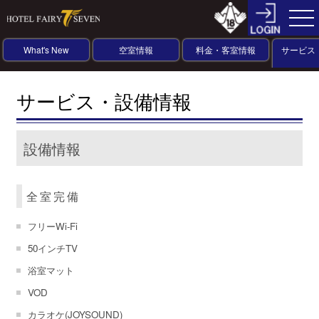
What's New
空室情報
料金・客室情報
サービス
サービス・設備情報
設備情報
全室完備
フリーWi-Fi
50インチTV
浴室マット
VOD
カラオケ(JOYSOUND)