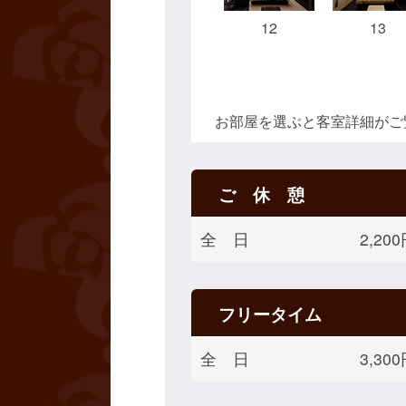
12
13
お部屋を選ぶと客室詳細がご
ご 休 憩
全 日
2,2
フリータイム
全 日
3,3