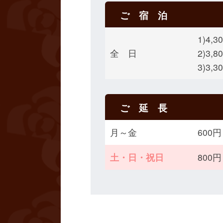
ご 宿 泊
1)4,3
全 日
2)3,8
3)3,
ご 延 長
月～金
600
土・日・祝日
800