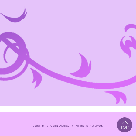
Copyright(c)
USEN-ALMEX inc,
All Rights Reserved.