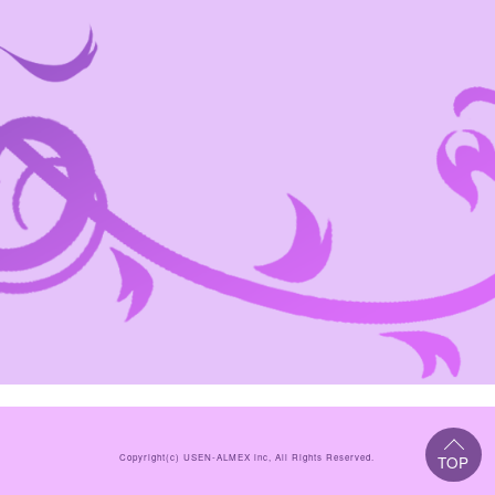
Copyright(c)
USEN-ALMEX inc,
All Rights Reserved.