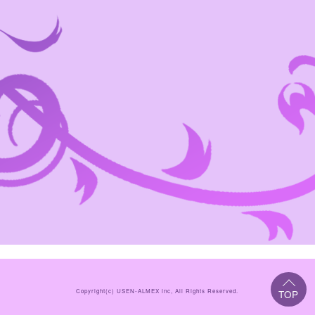
Copyright(c)
USEN-ALMEX inc,
All Rights Reserved.