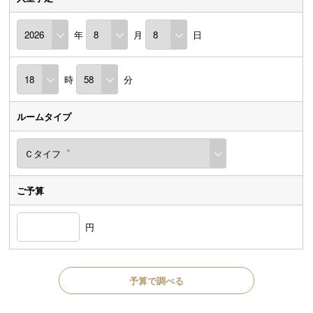
年
月
日
時
分
ルームタイプ
ご予算
円
予算で調べる