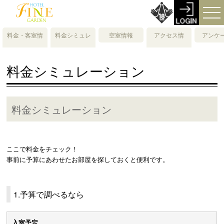
料金・客室情
料金シミュレ
空室情報
アクセス情
アンケ
報
ーション
報・地図
料金シミュレーション
料金シミュレーション
ここで料金をチェック！
事前に予算にあわせたお部屋を探しておくと便利です。
1.予算で調べるなら
入室予定