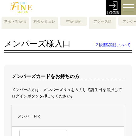
料金・客室情
料金シミュレ
空室情報
アクセス情
アンケ
報
ーション
報・地図
メンバーズ様入口
２段階認証について
メンバーズカードをお持ちの方
メンバーの方は、メンバーズＮｏを入力して誕生日を選択して
ログインボタンを押してください｡
メンバーＮｏ