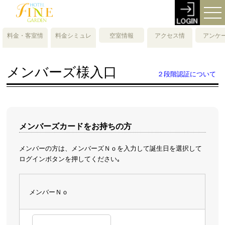
料金・客室情
料金シミュレ
空室情報
アクセス情
アンケ
報
ーション
報・地図
メンバーズ様入口
２段階認証について
メンバーズカードをお持ちの方
メンバーの方は、メンバーズＮｏを入力して誕生日を選択して
ログインボタンを押してください｡
メンバーＮｏ