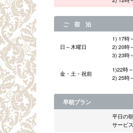
ご 宿 泊
1) 1
日～木曜日
2) 2
3) 2
1)22
金・土・祝前
2) 2
早朝プラン
平日の朝
サービス