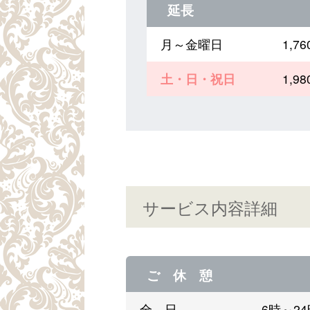
延長
月～金曜日
1,
土・日・祝日
1,
サービス内容詳細
ご 休 憩
全 日
6時～2