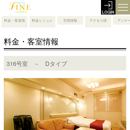
料金・客室情
料金シミュレ
空室情報
アクセス情
アンケ
報
ーション
報・地図
料金・客室情報
316号室 － Dタイプ