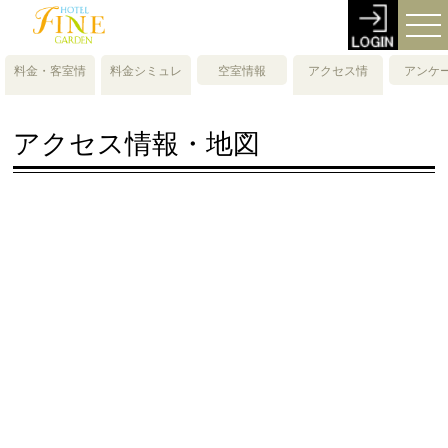
料金・客室情
料金シミュレ
空室情報
アクセス情
アンケ
報
ーション
報・地図
アクセス情報・地図