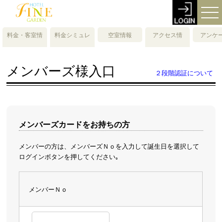
料金・客室情
料金シミュレ
空室情報
アクセス情
アンケ
報
ーション
報・地図
メンバーズ様入口
２段階認証について
メンバーズカードをお持ちの方
メンバーの方は、メンバーズＮｏを入力して誕生日を選択して
ログインボタンを押してください｡
メンバーＮｏ