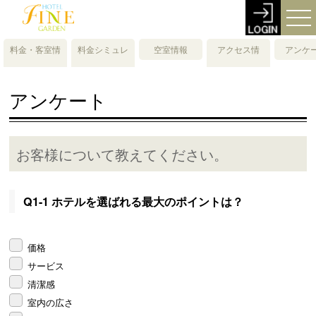
料金・客室情
料金シミュレ
空室情報
アクセス情
アンケ
報
ーション
報・地図
アンケート
お客様について教えてください。
Q1-1 ホテルを選ばれる最大のポイントは？
価格
サービス
清潔感
室内の広さ