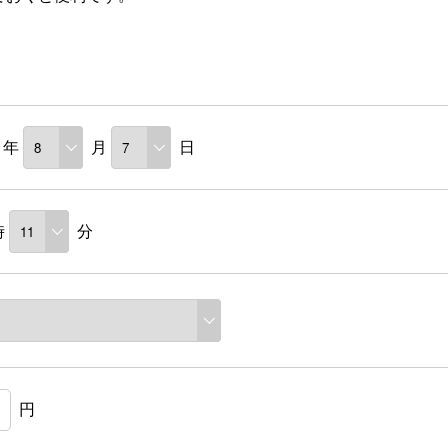
年
月
日
時
分
円