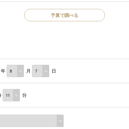
予算で調べる
年
月
日
時
分