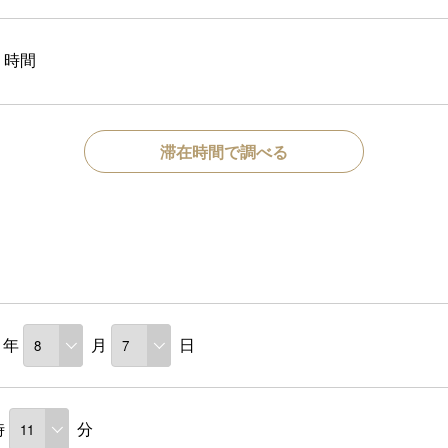
時間
滞在時間で調べる
年
月
日
時
分