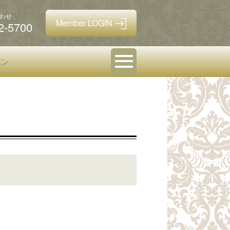
わせ
2-5700
ポン