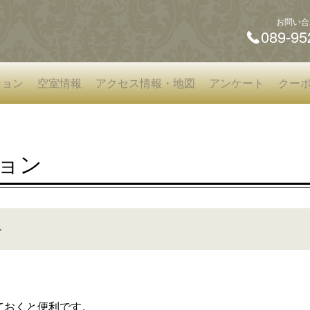
お問い合
089-95
ション
空室情報
アクセス情報・地図
アンケート
クー
ョン
ン
ておくと便利です。