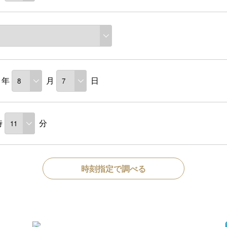
年
月
日
時
分
時刻指定で調べる