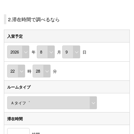
2.滞在時間で調べるなら
入室予定
年
月
日
時
分
ルームタイプ
滞在時間