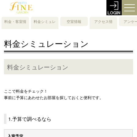
料金・客室情
料金シミュレ
空室情報
アクセス情
アンケ
報
ーション
報・地図
料金シミュレーション
料金シミュレーション
ここで料金をチェック！
事前に予算にあわせたお部屋を探しておくと便利です。
1.予算で調べるなら
入室予定