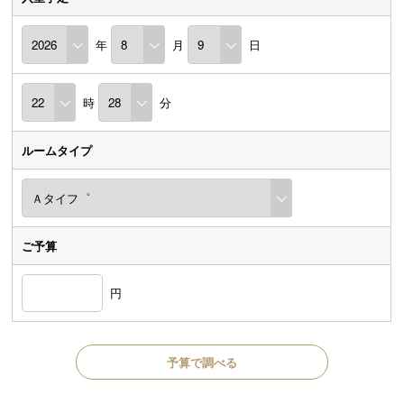
年
月
日
時
分
ルームタイプ
ご予算
円
予算で調べる