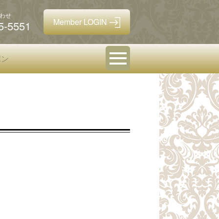
わせ
5-5551
ポン