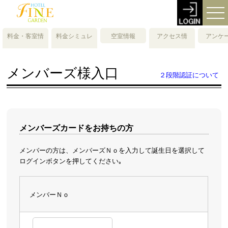
料金・客室情
料金シミュレ
空室情報
アクセス情
アンケ
報
ーション
報・地図
メンバーズ様入口
２段階認証について
メンバーズカードをお持ちの方
メンバーの方は、メンバーズＮｏを入力して誕生日を選択して
ログインボタンを押してください｡
メンバーＮｏ