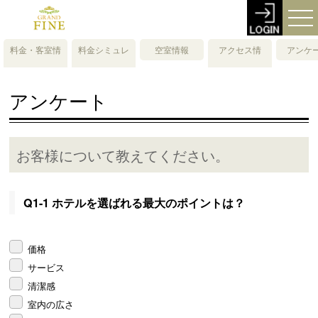
料金・客室情
料金シミュレ
空室情報
アクセス情
アンケ
報
ーション
報・地図
アンケート
お客様について教えてください。
Q1-1 ホテルを選ばれる最大のポイントは？
価格
サービス
清潔感
室内の広さ