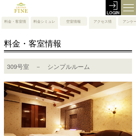
料金・客室情
料金シミュレ
空室情報
アクセス情
アンケ
報
ーション
報・地図
料金・客室情報
309号室 － シンプルルーム