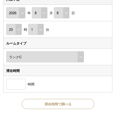
年
月
日
時
分
ルームタイプ
滞在時間
時間
滞在時間で調べる