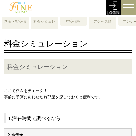
料金・客室情
料金シミュレ
空室情報
アクセス情
アンケ
報
ーション
報・地図
料金シミュレーション
料金シミュレーション
ここで料金をチェック！
事前に予算にあわせたお部屋を探しておくと便利です。
1.滞在時間で調べるなら
入室予定