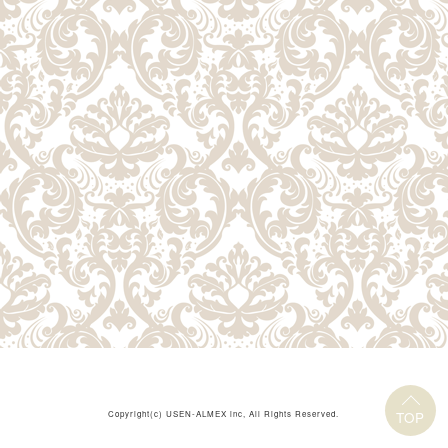
Copyright(c)
USEN-ALMEX inc,
All Rights Reserved.