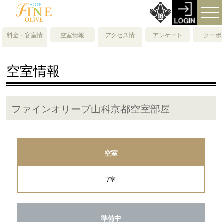
料金・客室情
空室情報
アクセス情
アンケート
クーポ
報
報・地図
空室情報
ファインオリーブ山科京都空室部屋
空室
7室
準備中