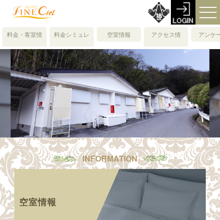
料金・客室情
料金シミュレ
空室情報
アクセス情
アンケ
報
ーション
報・地図
INFORMATION
空室情報