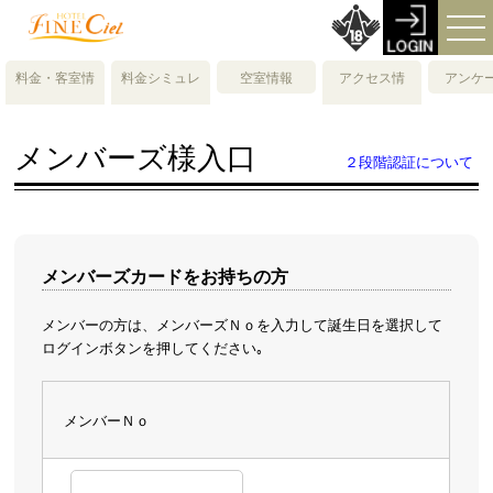
料金・客室情
料金シミュレ
空室情報
アクセス情
アンケ
報
ーション
報・地図
メンバーズ様入口
２段階認証について
メンバーズカードをお持ちの方
メンバーの方は、メンバーズＮｏを入力して誕生日を選択して
ログインボタンを押してください｡
メンバーＮｏ