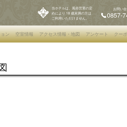
当ホテルは、風俗営業の定
お問い合
めにより 18 歳未満の方は
0857-7
ご利用いただけません。
ション
空室情報
アクセス情報・地図
アンケート
クー
図