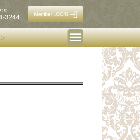
わせ
4-3244
ポン