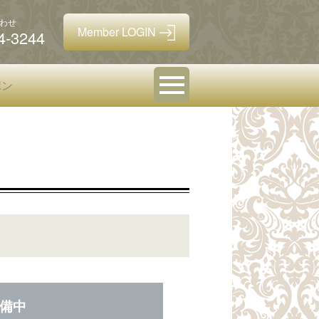
わせ
4-3244
ポン
備中