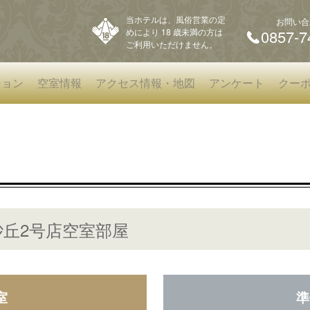
当ホテルは、風俗営業の定
お問い合
めにより 18 歳未満の方は
0857-7
ご利用いただけません。
ション
空室情報
アクセス情報・地図
アンケート
クー
丘2号店空室部屋
室
準