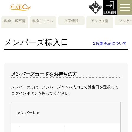
料金・客室情
料金シミュレ
空室情報
アクセス情
アンケ
報
ーション
報・地図
メンバーズ様入口
２段階認証について
メンバーズカードをお持ちの方
メンバーの方は、メンバーズＮｏを入力して誕生日を選択して
ログインボタンを押してください｡
メンバーＮｏ