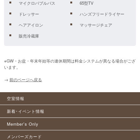
マイクロバブルバス
65型TV
ドレッサー
ハンズフリードライヤー
ヘアアイロン
マッサージチェア
販売冷蔵庫
※GW・お盆・年末年始等の連休期間は料金システムが異なる場合がござ
います。
→
前のページへ戻る
空室情報
新着･イベント情報
Member's Only
メンバーズカード