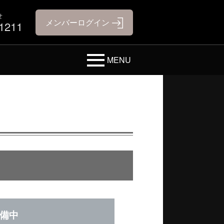
せ
-1211
備中