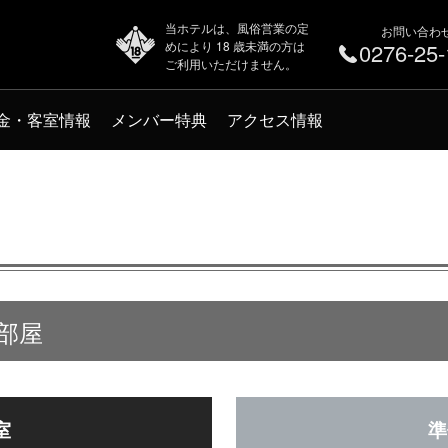
当ホテルは、風俗営業の定
お問い合わ
めにより 18 歳未満の方は
0276-25
ご利用いただけません。
金・客室情報
メンバー特典
アクセス情報
室部屋
室
準