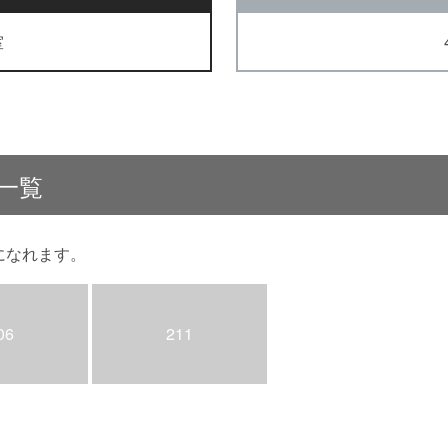
室
室一覧
になれます。
06
211