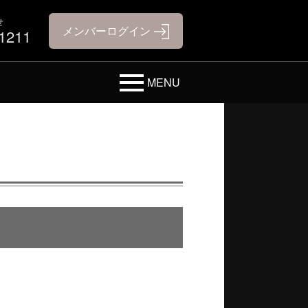
せ
-1211