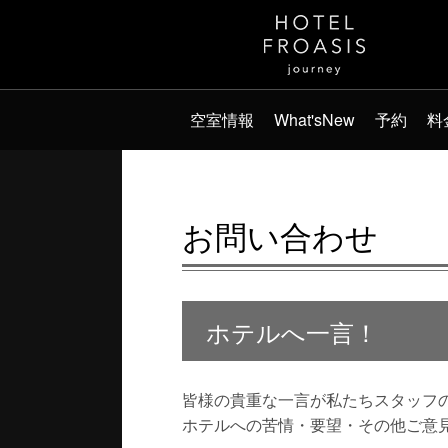
空室情報
What'sNew
予約
料
お問い合わせ
ホテルへ一言！
皆様の貴重な一言が私たちスタッフ
ホテルへの苦情・要望・その他ご意