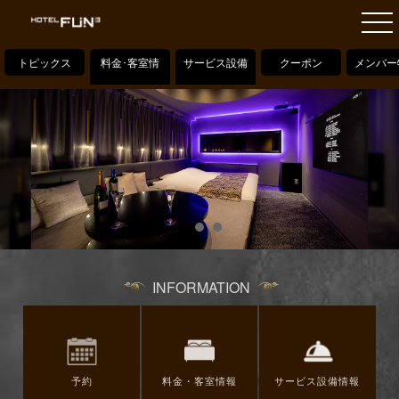
トピックス
料金･客室情
サービス設備
クーポン
メンバー
報
情報
INFORMATION
予約
料金・客室情報
サービス設備情報