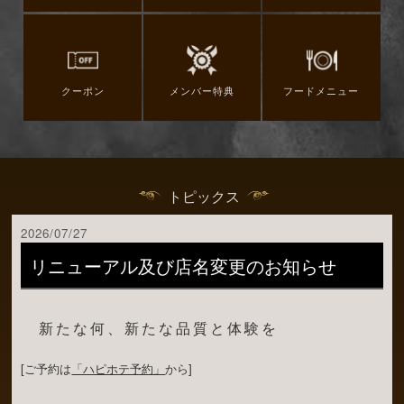
クーポン
メンバー特典
フードメニュー
トピックス
2026/07/27
リニューアル及び店名変更のお知らせ
新たな何、新たな品質と体験を
[ご予約は
「ハピホテ予約」
から]