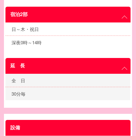
宿泊2部
日～木・祝日
深夜0時～14時
延 長
全 日
30分毎
設備