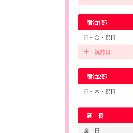
宿泊1部
日～金・祝日
土・祝前日
宿泊2部
日～木・祝日
延 長
全 日