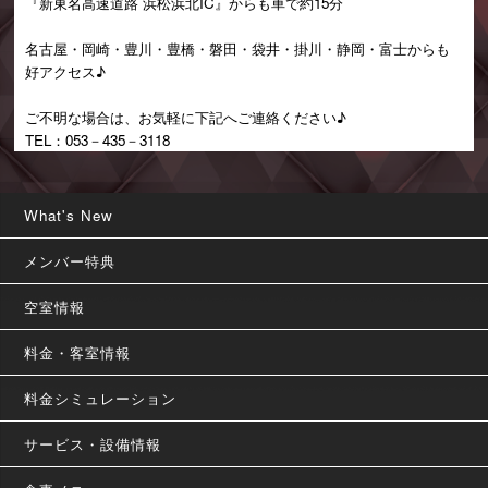
『新東名高速道路 浜松浜北IC』からも車で約15分
名古屋・岡崎・豊川・豊橋・磐田・袋井・掛川・静岡・富士からも
好アクセス♪
ご不明な場合は、お気軽に下記へご連絡ください♪
TEL：053－435－3118
What's New
メンバー特典
空室情報
料金・客室情報
料金シミュレーション
サービス・設備情報