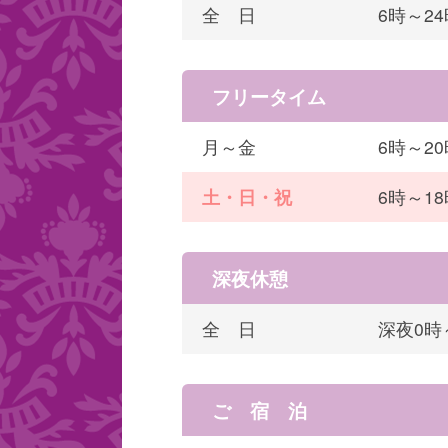
全 日
6時～2
フリータイム
月～金
6時～20
土・日・祝
6時～18
深夜休憩
全 日
深夜0時
ご 宿 泊