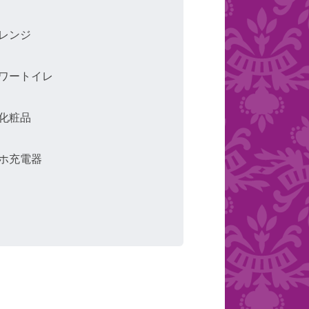
レンジ
ワートイレ
化粧品
ホ充電器