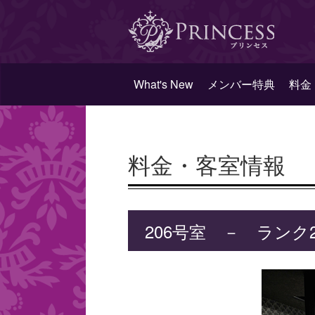
What's New
メンバー特典
料金
料金・客室情報
206号室 － ランク