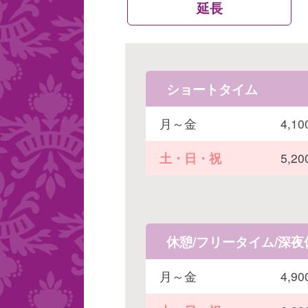
延長
ショートタイム
月～金
4,
土・日・祝
5,
休憩/フリータイム/深夜
月～金
4,