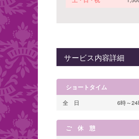
サービス内容詳細
ショートタイム
全 日
6時～2
ご 休 憩