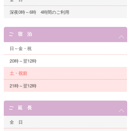
深夜0時～6時 4時間のご利用
ご 宿 泊
日～金・祝
20時～翌12時
土・祝前
21時～翌12時
ご 延 長
全 日