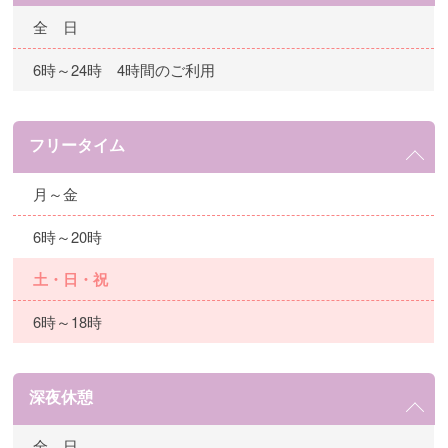
全 日
6時～24時 4時間のご利用
フリータイム
月～金
6時～20時
土・日・祝
6時～18時
深夜休憩
全 日