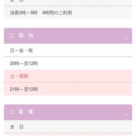
深夜0時～6時 4時間のご利用
ご 宿 泊
日～金・祝
20時～翌12時
土・祝前
21時～翌12時
ご 延 長
全 日