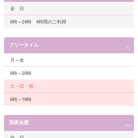
全 日
6時～24時 4時間のご利用
フリータイム
月～金
6時～20時
土・日・祝
6時～18時
深夜休憩
全 日