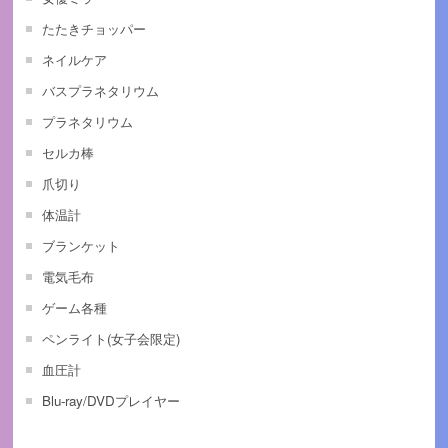
たたきチョッパー
ネイルケア
バスプラネタリウム
プラネタリウム
セルカ棒
爪切り
体温計
ブランケット
電気毛布
ゲーム各種
ペンライト(女子会限定)
血圧計
Blu-ray/DVDプレイヤー