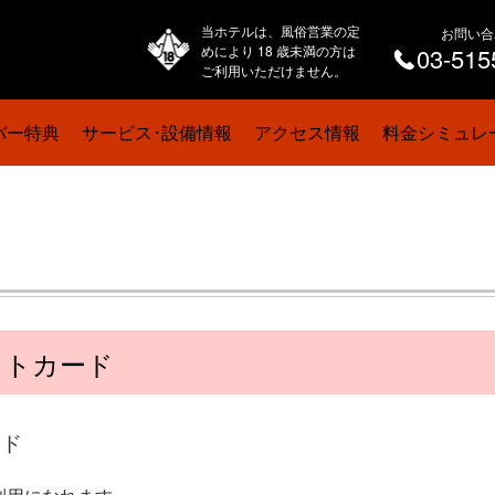
当ホテルは、風俗営業の定
お問い合
めにより 18 歳未満の方は
03-515
ご利用いただけません。
バー特典
サービス･設備情報
アクセス情報
料金シミュレ
ットカード
ード