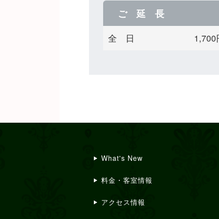
ご 延 長
全 日
1,7
What's New
料金・客室情報
アクセス情報