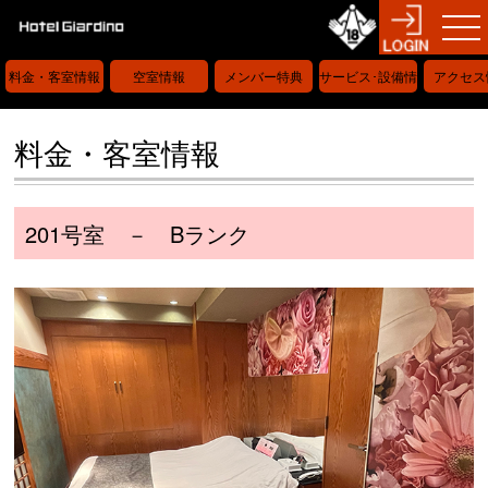
料金・客室情報
空室情報
メンバー特典
サービス･設備情
アクセス
報
料金・客室情報
201号室 － Bランク