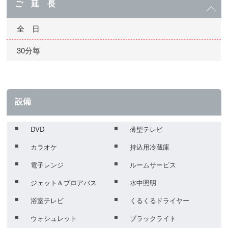
ご 延 長
全 日
30分毎
設備
DVD
薄型テレビ
カラオケ
持込用冷蔵庫
電子レンジ
ルームサービス
ジェット＆ブロアバス
水中照明
浴室テレビ
くるくるドライヤー
ウォシュレット
ブラックライト