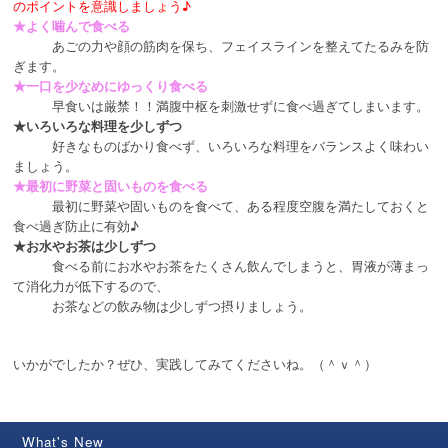
のポイントを意識しましょう♪
★よく噛んで食べる
あごの力や顔の筋肉を保ち、フェイスラインを整えてたるみを防
ぎます。
★一口を少なめにゆっくり食べる
早食いは厳禁！！満腹中枢を刺激せずに食べ過ぎてしまいます。
★いろいろな料理を少しずつ
好きなものばかり食べず、いろいろな料理をバランスよく味わい
ましょう。
★最初に野菜と固いものを食べる
最初に野菜や固いものを食べて、ある程度空腹を満たしておくと
食べ過ぎ防止に有効♪
★お水やお茶は少しずつ
食べる前にお水やお茶をたくさん飲んでしまうと、胃液が薄まっ
て消化力が低下するので、
お茶などの飲み物は少しずつ摂りましょう。
いかがでしたか？ぜひ、実践してみてくださいね。（＾ｖ＾）
What's New