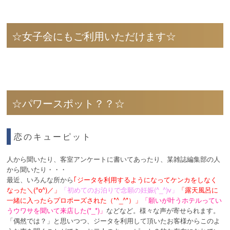
☆女子会にもご利用いただけます☆
☆パワースポット？？☆
恋のキューピット
人から聞いたり、客室アンケートに書いてあったり、某雑誌編集部の人
から聞いたり・・・
最近、いろんな所から
｢ジータを利用するようになってケンカをしなく
なった＼(^o^)／」
「初めてのお泊りで念願の妊娠(^_^)v」
「露天風呂に
一緒に入ったらプロポーズされた（*^_^*）」
「願いが叶うホテルってい
うウワサを聞いて来店した(*_*)」
などなど。様々な声が寄せられます。
「偶然では？」と思いつつ、ジータを利用して頂いたお客様からこのよ