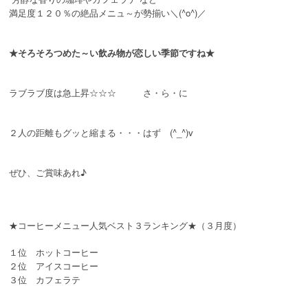
満足度１２０％の絶品メニュ～が勢揃い＼(^o^)／
★そろそろつめた～い飲み物が恋しい季節ですね★
ラブラブ度は急上昇☆☆☆ さ・ら・に
２人の距離もグッと縮まる・・・はず (^_^)v
ぜひ、ご賞味あれ♪
★コーヒーメニュー人気ベスト３ランキング★（３月度）
１位 ホットコーヒー
２位 アイスコーヒー
３位 カフェラテ