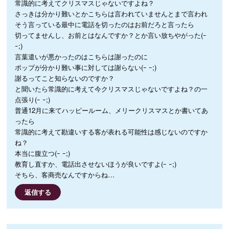
常識的に考えてクリスマスじゃないですよね？
さっきは分かり難いとかこちらは言われていませんとまで言われ
そう言っている最中に電話を切ったのはお前だろと言ったら
切ってませんし、お前とはなんですか？とか言い放ちやがった(ｰ
ｰ;)
言葉遣いが悪かったのはこちらは謝ったのに
ポップが分かり難い事に対しては謝らない(ｰ ｰ;)
謝るってこと知らないのですか？
と聞いたら常識的に考えて今クリスマスじゃないですよね？の一
点張り(ｰ ｰ;)
普通12月に来てハッピールーム、メリークリスマスとか書いてあ
ったら
常識的に考えて勘違いする客が表れる可能性は感じないのですか
ね？
本当に腹立つ(ｰ ｰ;)
教育し直すか、電話出させないほうが良いですよ(ｰ ｰ;)
そちら、客商売なんですからね…
返信する