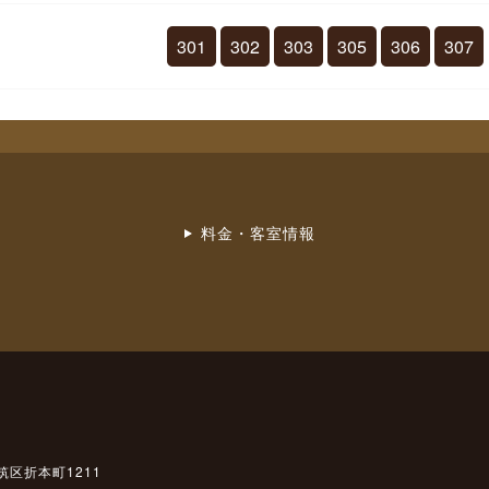
301
302
303
305
306
307
料金・客室情報
筑区折本町1211