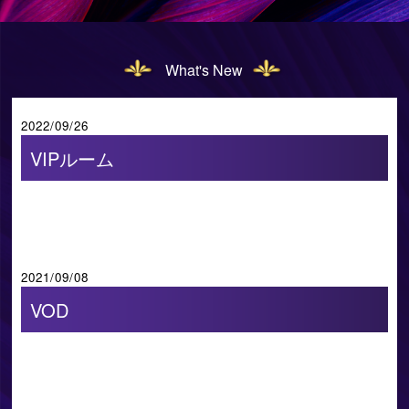
What's New
2022/09/26
VIPルーム
2021/09/08
VOD