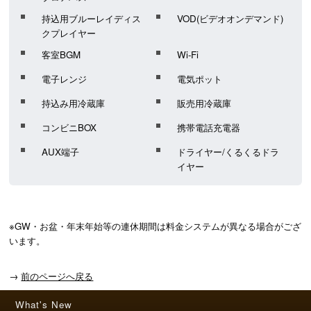
持込用ブルーレイディス
VOD(ビデオオンデマンド)
クプレイヤー
客室BGM
Wi-Fi
電子レンジ
電気ポット
持込み用冷蔵庫
販売用冷蔵庫
コンビニBOX
携帯電話充電器
AUX端子
ドライヤー/くるくるドラ
イヤー
※GW・お盆・年末年始等の連休期間は料金システムが異なる場合がござ
います。
→
前のページへ戻る
What's New